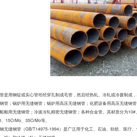
管
是用钢锭或实心管坯经穿孔制成毛管，然后经热轧、冷轧或冷拨制成，
钢管
；锅炉用
无缝钢管
；锅炉用高压
无缝钢管
；化肥设备用高压
无缝钢管
船舶用
无缝钢管
；冷拔冷轧精密
无缝钢管
；各种合金管。其材质分为10#、20#
10、15CrMo、35CrMo等。
钢
无缝钢管
（GB/T14975-1994）是广泛用于化工、石油、轻纺、